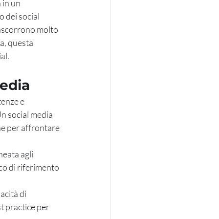
 in un 
dei social 
ascorrono molto 
a, questa 
al.
media
enze e 
Un social media 
e per affrontare 
eata agli 
o di riferimento 
cità di 
t practice per 