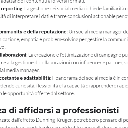
 adattando i contenuti ai diversi formati.
e reporting
: La gestione dei social media richiede familiarità c
cità di interpretare i dati e trarre conclusioni actionable per o
community e della reputazione
: Un social media manager de
nicazione, empatia e problem-solving per gestire la communi
vo.
llaborazioni
: La creazione e l'ottimizzazione di campagne pub
e alla gestione di collaborazioni con influencer e partner,
cial media manager.
ostante e adattabilità
: Il panorama dei social media è in co
edendo curiosità, flessibilità e la capacità di apprendere rap
o le opportunità offerte dal settore.
a di affidarsi a professionisti
zate dall'effetto Dunning-Kruger, potrebbero pensare di pot
ial media aziendali solo perché li utilizzano nella loro vita pri