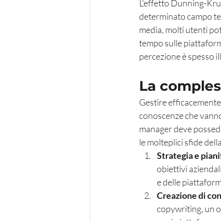
L'effetto Dunning-Krug
determinato campo ten
media, molti utenti p
tempo sulle piattaforme
percezione è spesso ill
La compless
Gestire efficacemente
conoscenze che vanno b
manager deve possedere
le molteplici sfide del
Strategia e pian
obiettivi azienda
e delle piattafor
Creazione di co
copywriting, un o