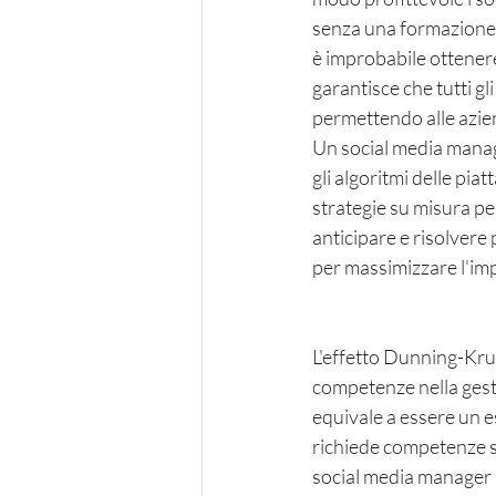
senza una formazione s
è improbabile ottenere
garantisce che tutti gli
permettendo alle azien
Un social media manage
gli algoritmi delle piat
strategie su misura per
anticipare e risolvere 
per massimizzare l'im
L'effetto Dunning-Krug
competenze nella gesti
equivale a essere un e
richiede competenze sp
social media manager p