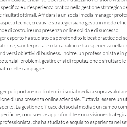
pecifica e un'esperienza pratica nella gestione strategica de
 risultati ottimali. Affidarsi a un social media manager profe
 aspetti tecnici, creativi e strategici siano gestiti in modo effi
de di costruire una presenza online solida e di successo.
r esperto ha studiato e approfondito le best practice del s
taforme, sa interpretare i dati analitici e ha esperienza nella c
 diversi obiettivi di business. Inoltre, un professionista è in 
potenziali problemi, gestire crisi di reputazione e sfruttare l
patto delle campagne.
er può portare molti utenti di social media a sopravvalutare
one di una presenza online aziendale. Tuttavia, essere un ut
sperto. La gestione efficace dei social media è un campo com
ecifiche, conoscenze approfondite e una visione strategica.
rofessionista, che ha studiato e acquisito esperienza nel set