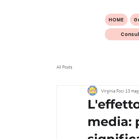
HOME
G
Consul
All Posts
Virginia Foci
13 mag
L'effet
media: 
signific