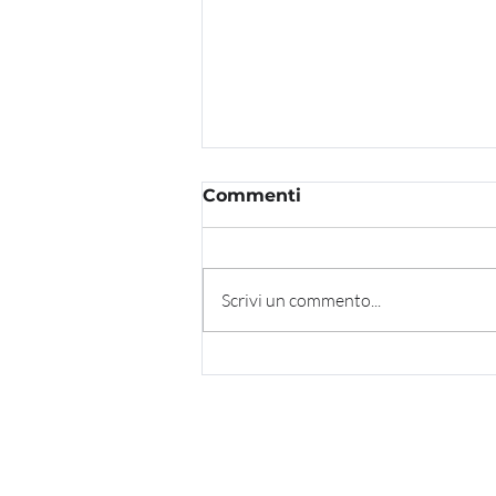
Commenti
Scrivi un commento...
Le persone non
comprano dalle
macchine (per ora è
ancora così)