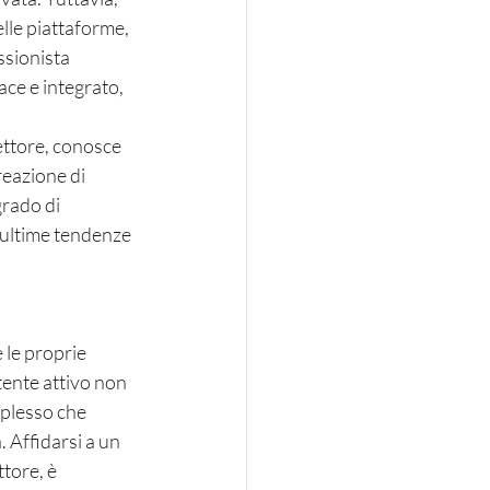
lle piattaforme, 
ssionista 
cace e integrato, 
ettore, conosce 
reazione di 
grado di 
e ultime tendenze 
 le proprie 
ente attivo non 
plesso che 
 Affidarsi a un 
tore, è 