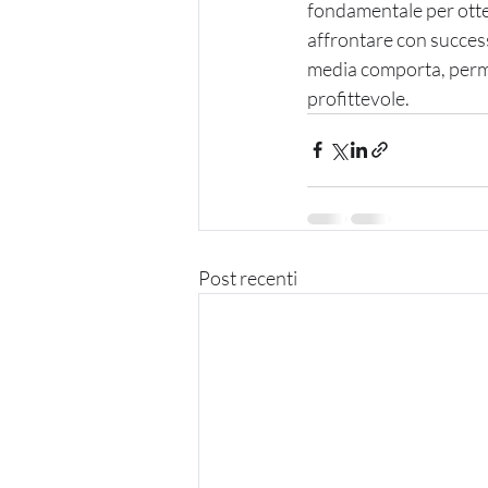
fondamentale per otten
affrontare con successo
media comporta, perme
profittevole.
Post recenti