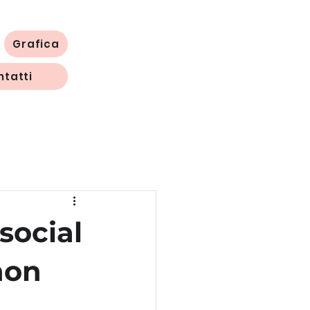
Grafica
ntatti
social
non