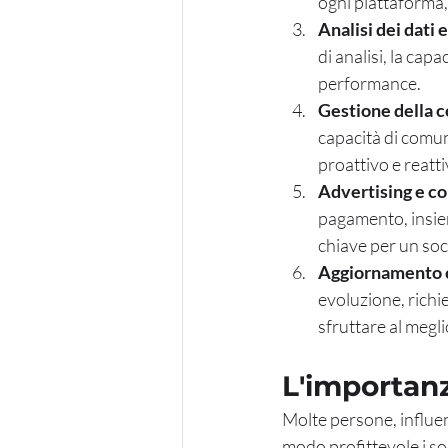
ogni piattaforma,
Analisi dei dati 
di analisi, la capa
performance.
Gestione della 
capacità di comu
proattivo e reatti
Advertising e co
pagamento, insiem
chiave per un so
Aggiornamento c
evoluzione, richi
sfruttare al megli
L'importanz
Molte persone, influen
modo profittevole i soc