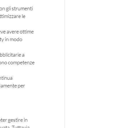
on gli strumenti 
ttimizzare le 
ve avere ottime 
ty in modo 
blicitarie a 
 sono competenze 
ntinua 
idamente per 
er gestire in 
vata. Tuttavia, 