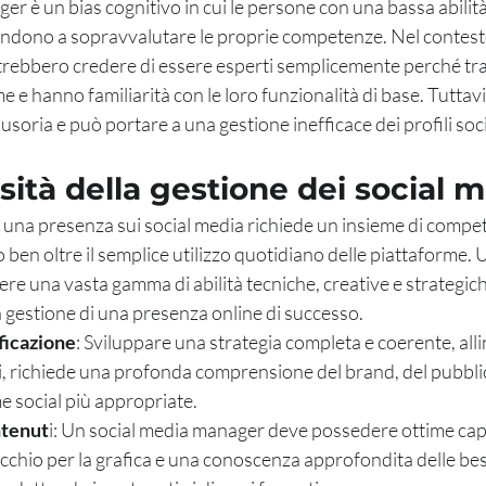
er è un bias cognitivo in cui le persone con una bassa abilità
dono a sopravvalutare le proprie competenze. Nel contesto 
otrebbero credere di essere esperti semplicemente perché tr
 e hanno familiarità con le loro funzionalità di base. Tuttavi
usoria e può portare a una gestione inefficace dei profili soci
ità della gestione dei social 
 una presenza sui social media richiede un insieme di compet
en oltre il semplice utilizzo quotidiano delle piattaforme. 
 una vasta gamma di abilità tecniche, creative e strategich
la gestione di una presenza online di successo.
ificazione
: Sviluppare una strategia completa e coerente, allin
li, richiede una profonda comprensione del brand, del pubblic
me social più appropriate.
ntenut
i: Un social media manager deve possedere ottime capa
cchio per la grafica e una conoscenza approfondita delle bes