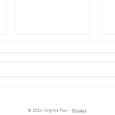
La crisi di Giochi Preziosi
Stra
azi
stra
per 
© 2026 Virginia Foci -
Privacy