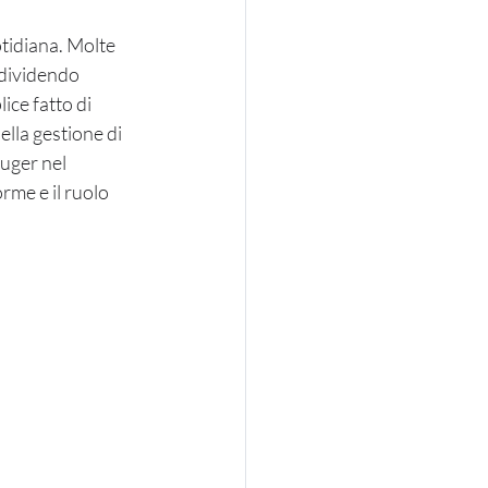
otidiana. Molte 
dividendo 
ice fatto di 
lla gestione di 
uger nel 
rme e il ruolo 